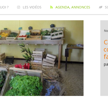
UOI ?
LES VIDÉOS
AGENDA, ANNONCES
S
No
C
c
f
p