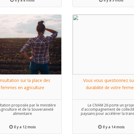
Il y a 8 mois
Il y a 9 mois
nsultation sur la place des
Vous vous questionnez sur
femmes en agriculture
durabilité de votre ferme
tation proposée par le ministère
Le CIVAM 26 porte un proje
Agriculture et de la Souveraineté
d'accompagnement de collecti
alimentaire
paysans pour accélérer la trans
vers des fermes plus durabl
Il y a 12 mois
Il y a 14 mois