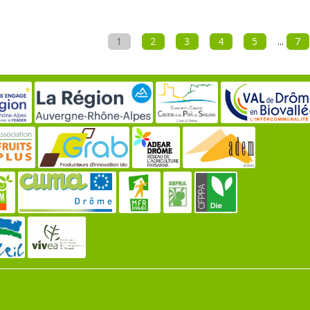
1
2
3
4
5
...
7