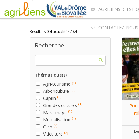
AGRILIENS, C'EST Q
CONTACTEZ-NOUS
Résultats:
84
actualités / 84
Recherche
Thématique(s)
(1)
Agri-tourisme
(1)
Arboriculture
(5)
Caprin
(1)
Grandes cultures
Podc
(1)
Maraichage
ro
(1)
Mutualisation
(4)
Ovin
Le
(2)
Viticulture