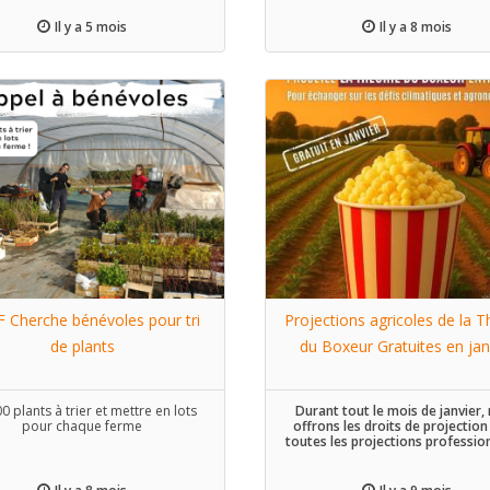
pratiques favorables à la santé de
Que vous soyez déjà engagé, qu
Il y a 5 mois
Il y a 8 mois
commenciez tout juste à adapte
pratiques ou que vous souhaitie
lancer dans l'agriculture durable
implication est importante
 Cherche bénévoles pour tri
Projections agricoles de la T
de plants
du Boxeur Gratuites en jan
0 plants à trier et mettre en lots
Durant tout le mois de janvier,
pour chaque ferme
offrons les droits de projectio
toutes les projections professio
dans le secteur agricole !