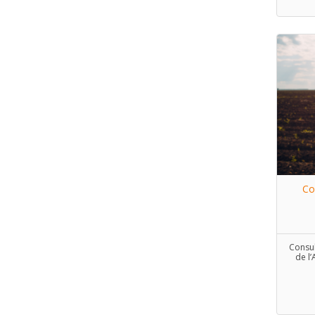
Co
Consul
de l’