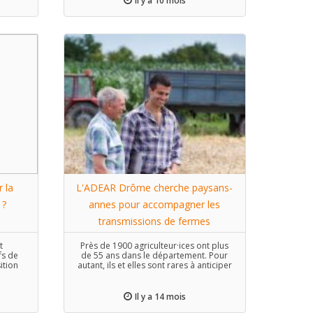
Il y a 10 mois
 la
L'ADEAR Drôme cherche paysans-
 ?
annes pour accompagner les
transmissions de fermes
t
Près de 1900 agriculteur·ices ont plus
fs de
de 55 ans dans le département. Pour
ition
autant, ils et elles sont rares à anticiper
es.
leur transmission.
Il y a 14 mois