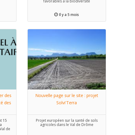
favorables à la biodiversité
Il y a 5 mois
er des
Nouvelle page sur le site : projet
té des
Solvi'Terra
t 15
Projet européen sur la santé de sols
la
agricoles dans le Val de Drôme
al de
ter des