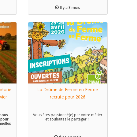
s sols.
e vous
Il y a 8 mois
r vos
z vous
, votre
.
héorie
La Drôme de Ferme en Ferme
vier
recrute pour 2026
 nous
Vous êtes passionné(e) par votre métier
n pour
et souhaitez le partager ?
nnelles