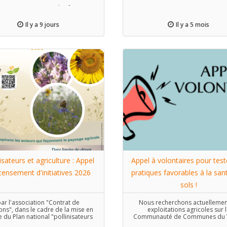
pourrait penser que les fermes
collectives engagées dans
oécologie sont très robustes par
Il y a 9 jours
Il y a 5 mois
ort aux exploitations agricoles
tionnelles. Mais vous le sentirez
s ce reportage, c’est bien plus
complexe que cela.
nisateurs et agriculture : Appel
Appel à volontaires pour test
censement d'initiatives 2026
pratiques favorables à la san
sols !
ar l'association "Contrat de
Nous recherchons actuellemen
ions", dans le cadre de la mise en
exploitations agricoles sur 
 du Plan national "pollinisateurs
Communauté de Communes du V
et pollinisation"
Drôme pour co-construire et tes