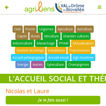
Ovin
Porcin
Légumes
Apiculture
Aviculture
Caprin
Bovin
Viticulture
Grandes cultures
Arboriculture
Maraichage
PPAM
Mutualisation
Gestion du temps
Installation
Transmission
Accueil pédagogique
Accueil social
Agri-tourisme
Energie
Autres
Sylviculture
Champignons
L'ACCUEIL SOCIAL ET TH
Nicolas et Laure
Je le fais aussi !